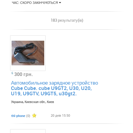
ЧАС: СКОРО ЗАКІНЧУЮТЬСЯ
183 результату(ів)
300 грн.
Автомобильное зарядное устройство
Cube Cube. cube U9GT2, U30, U20,
U19, U9GTV, U9GT5, u30gt2.
Украина, Киевская обл., Киев
20 днів 15:50
thl-phone
(0)