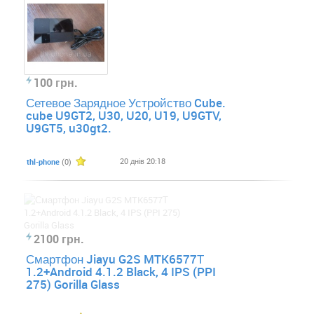
100 грн.
Сетевое Зарядное Устройство Cube.
cube U9GT2, U30, U20, U19, U9GTV,
U9GT5, u30gt2.
20 днів 20:18
thl-phone
(0)
2100 грн.
Смартфон Jiayu G2S MTK6577Т
1.2+Android 4.1.2 Black, 4 IPS (PPI
275) Gorilla Glass