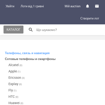
Увійти
Лоти від 1 гривні
Мій auction
Створити лот
КАТАЛОГ
Телефоны, связь и навигация
Сотовые телефоны и смартфоны
Alcatel
(0)
Apple
(1)
Ericsson
(3)
Explay
(0)
Fly
(1)
HTC
(0)
Huawei
(0)