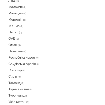
Ліван
(0)
Малайзія
(0)
Мальдіви
(0)
Монголія
(1)
М'янма
(0)
Непал
(0)
ОАЕ
(0)
Оман
(0)
Пакистан
(0)
Республіка Корея
(0)
Саудівська Аравія
(0)
Сінгапур
(0)
Сирія
(0)
Таїланд
(0)
Туркменістан
(0)
Туреччина
(6)
Узбекистан
(0)