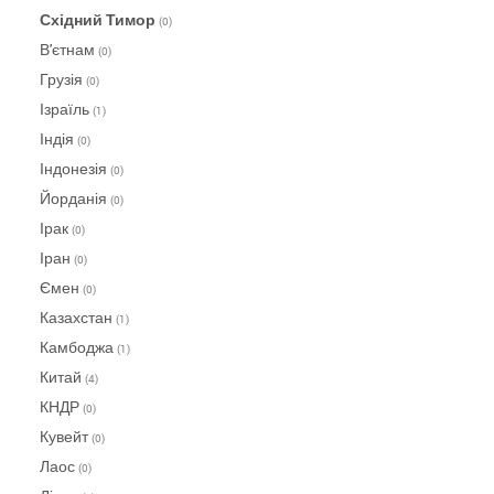
Східний Тимор
(0)
В'єтнам
(0)
Грузія
(0)
Ізраїль
(1)
Індія
(0)
Індонезія
(0)
Йорданія
(0)
Ірак
(0)
Іран
(0)
Ємен
(0)
Казахстан
(1)
Камбоджа
(1)
Китай
(4)
КНДР
(0)
Кувейт
(0)
Лаос
(0)