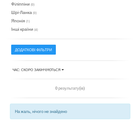
Філіппіни
(0)
Шрі-Ланка
(0)
Японія
(1)
Інші країни
(4)
ДОДАТКОВІ ФІЛЬТРИ
ЧАС: СКОРО ЗАКІНЧУЮТЬСЯ
0 результату(ів)
На жаль, нічого не знайдено