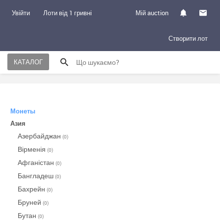
Увійти
Лоти від 1 гривні
Мій auction
Створити лот
КАТАЛОГ
Монеты
Азия
Азербайджан
(0)
Вірменія
(0)
Афганістан
(0)
Бангладеш
(0)
Бахрейн
(0)
Бруней
(0)
Бутан
(0)