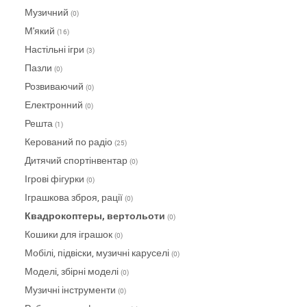
Музичний
(0)
М'який
(16)
Настільні ігри
(3)
Пазли
(0)
Розвиваючий
(0)
Електронний
(0)
Решта
(1)
Керований по радіо
(25)
Дитячий спортінвентар
(0)
Ігрові фігурки
(0)
Іграшкова зброя, рації
(0)
Квадрокоптеры, вертольоти
(0)
Кошики для іграшок
(0)
Мобілі, підвіски, музичні каруселі
(0)
Моделі, збірні моделі
(0)
Музичні інструменти
(0)