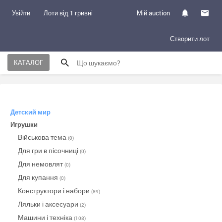
Увійти
Лоти від 1 гривні
Мій auction
Створити лот
КАТАЛОГ
Детский мир
Игрушки
Військова тема
(0)
Для гри в пісочниці
(0)
Для немовлят
(0)
Для купання
(0)
Конструктори і набори
(89)
Ляльки і аксесуари
(2)
Машини і техніка
(108)