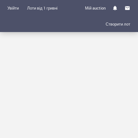
Увійти
Лоти від 1 гривні
Мій auction
Створити лот