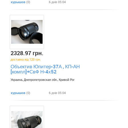
курышов
(0)
6 днів 05:04
2328.97 грн.
доставка від 120 грн.
Объектив Юпитер-37А , КП-АН
[компл]+СвФ Н-4х52
Украина, Днепропетровская обл., Кривой Рог
курышов
(0)
6 днів 05:04