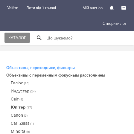
Увійти
Лоти від 1 гривні
Мій auction
Створити лот
КАТАЛОГ
Объективы, переходники, фильтры
Объективы с переменным фокусным расстоянием
Геліос
(26)
Индустар
(24)
Світ
(4)
Юпітер
(47)
Canon
(0)
Carl Zeiss
(1)
Minolta
(0)