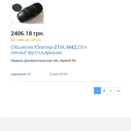
2406.18 грн.
доставка від 120 грн.
Объектив Юпитер-21М, M42,Отл
линзы! футл,п,крышка
Украина, Днепропетровская обл., Кривой Рог
курышов
(0)
6 днів 05:04
1
2
>
>>