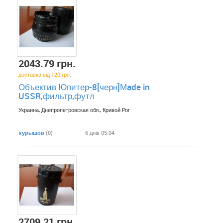
2043.79 грн.
доставка від 120 грн.
Объектив Юпитер-8[черн]Мade in
USSR,фильтр,футл
Украина, Днепропетровская обл., Кривой Рог
курышов
(0)
6 днів 05:04
2709.21 грн.