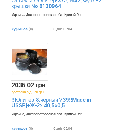
Объектив Юпитер-37А, М42, Футл+2
крышки No 8130964
Украина, Днепропетровская обл., Кривой Рог
курышов
(0)
6 днів 05:04
2036.02 грн.
доставка від 120 грн.
!!Юпитер-8,черныйМ39!!Made in
USSR]+Ж-2х 40,5х0,5
Украина, Днепропетровская обл., Кривой Рог
курышов
(0)
6 днів 05:04