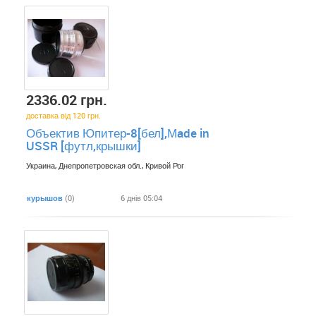
2336.02 грн.
доставка від 120 грн.
Объектив Юпитер-8[бел],Мade in
USSR [футл,крышки]
Украина, Днепропетровская обл., Кривой Рог
курышов
(0)
6 днів 05:04