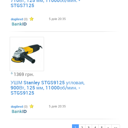
710Вт, 125 мм, 11000об/мин. -
STGS7125
5 днів 20:35
dogilevd
(0)
1369 грн.
УШМ Stanley STGS9125 угловая,
900Вт, 125 мм, 11000об/мин. -
STGS9125
5 днів 20:35
dogilevd
(0)
1
2
3
4
5
>
>>