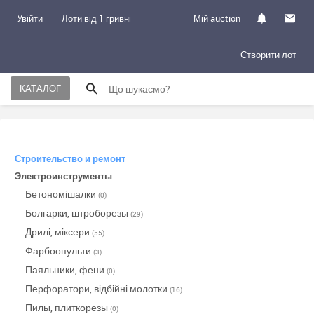
Увійти
Лоти від 1 гривні
Мій auction
Створити лот
КАТАЛОГ
Строительство и ремонт
Электроинструменты
Бетономішалки
(0)
Болгарки, штроборезы
(29)
Дрилі, міксери
(55)
Фарбоопульти
(3)
Паяльники, фени
(0)
Перфоратори, відбійні молотки
(16)
Пилы, плиткорезы
(0)