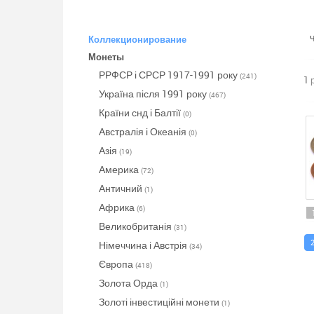
Коллекционирование
Монеты
РРФСР і СРСР 1917-1991 року
(241)
1 
Україна після 1991 року
(467)
Країни снд і Балтії
(0)
Австралія і Океанія
(0)
Азія
(19)
Америка
(72)
Античний
(1)
Африка
(6)
Великобританія
(31)
Німеччина і Австрія
(34)
Європа
(418)
Золота Орда
(1)
Золоті інвестиційні монети
(1)