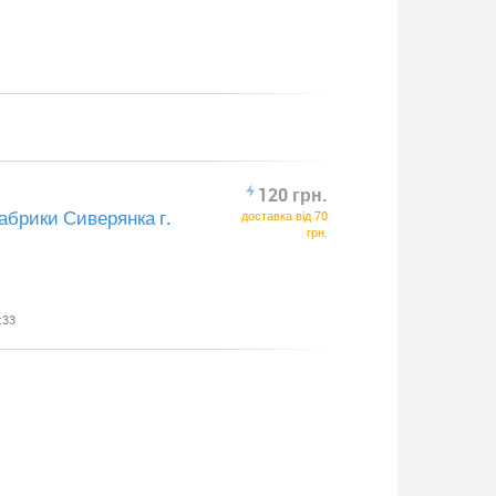
120 грн.
брики Сиверянка г.
доставка від 70
грн.
:33