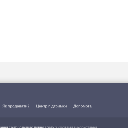
Як продавати?
Центр підтримки
Допомога
тання сайту означає повну згоду з
умовами використання
.