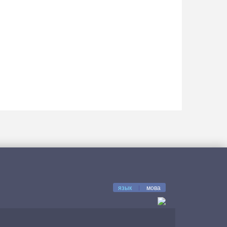
язык
|
мова