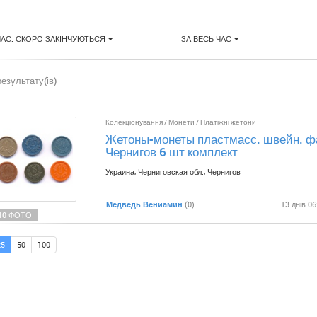
ЧАС: СКОРО ЗАКІНЧУЮТЬСЯ
ЗА ВЕСЬ ЧАС
результату(ів)
Колекціонування
/
Монети
/
Платіжні жетони
Жетоны-монеты пластмасс. швейн. фа
Чернигов 6 шт комплект
Украина, Черниговская обл., Чернигов
Медведь Вениамин
(0)
13 днів 06
10 ФОТО
25
50
100