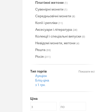
Платіжні жетони
(1)
Сувенірні монети
(1)
Середньовічні монети
(8)
Копії і репліки
(11)
Аксесуари і література
(28)
Колекції і спеціальні випуски
(0)
Невідомі монети, жетони
(4)
Решта
(33)
Росія
(211)
Тип торгів
Показати всі
Аукціон
Бліц-ціна
з 1 грн.
Ціна