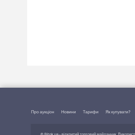
Про аукціон
Новини
Тарифи
Як купувати?
© Bitok.ua - відкритий торговий майданчик. Викорис