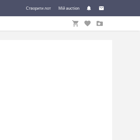
Створити лот
Мій auction