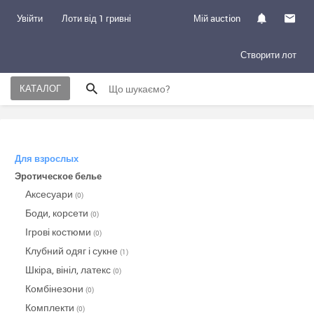
Увійти
Лоти від 1 гривні
Мій auction
Створити лот
КАТАЛОГ
Для взрослых
Эротическое белье
Аксесуари
(0)
Боди, корсети
(0)
Ігрові костюми
(0)
Клубний одяг і сукне
(1)
Шкіра, вініл, латекс
(0)
Комбінезони
(0)
Комплекти
(0)