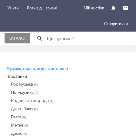
Увійти
Лоти від 1 гривні
Мій auction
Створити лот
КАТАЛОГ
Музыка, видео, игры и интернет
Пластинки
Рок-музыка
(0)
Поп-музика
(2)
Радянська естрада
(4)
Джаз і блюз
(0)
Регги
(0)
Метав
(0)
Диско
(0)