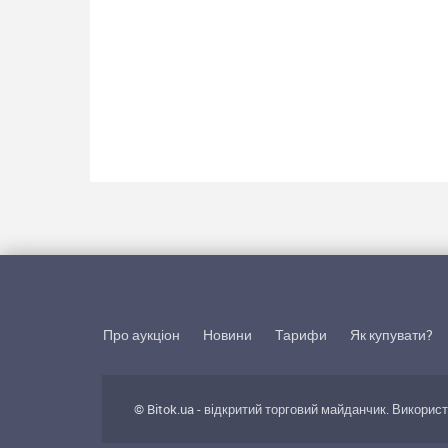
Про аукціон
Новини
Тарифи
Як купувати?
© Bitok.ua - відкритий торговий майданчик. Викорис