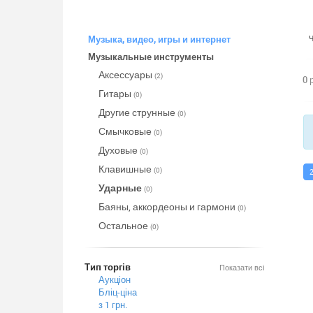
Музыка, видео, игры и интернет
Музыкальные инструменты
Аксессуары
(2)
0 
Гитары
(0)
Другие струнные
(0)
Смычковые
(0)
Духовые
(0)
Клавишные
(0)
Ударные
(0)
Баяны, аккордеоны и гармони
(0)
Остальное
(0)
Тип торгів
Показати всі
Аукціон
Бліц-ціна
з 1 грн.