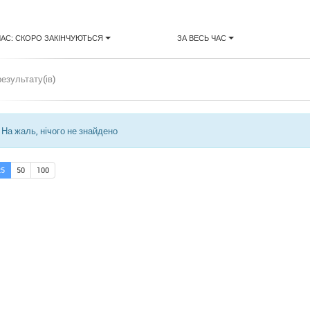
ЧАС: СКОРО ЗАКІНЧУЮТЬСЯ
ЗА ВЕСЬ ЧАС
результату(ів)
На жаль, нічого не знайдено
25
50
100