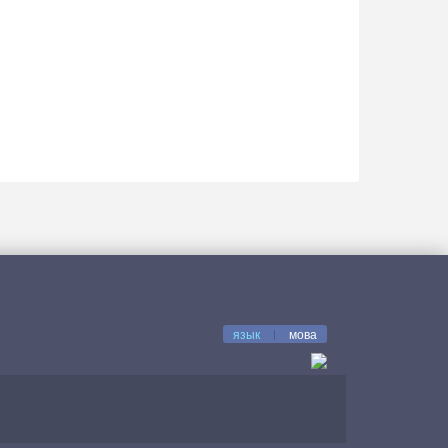
язык
|
мова