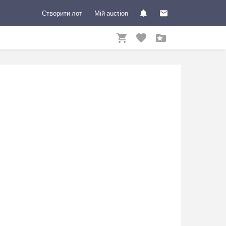
Створити лот
Мій auction