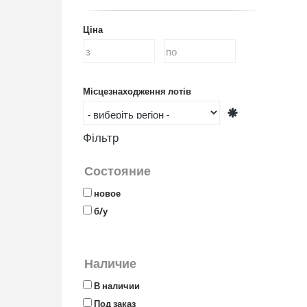
Ціна
Місцезнаходження лотів
Фільтр
Состояние
новое
б/у
Наличие
В наличии
Под заказ