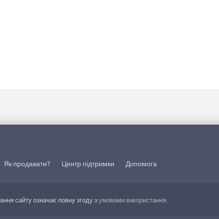
Як продавати?
Центр підтримки
Допомога
тання сайту означає повну згоду з
умовами використання
.