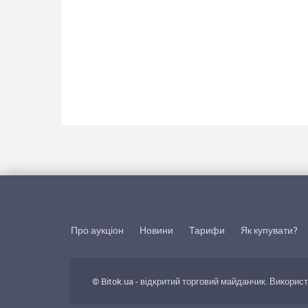
Про аукціон
Новини
Тарифи
Як купувати?
© Bitok.ua - відкритий торговий майданчик. Викорис