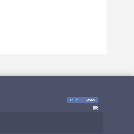
язык
|
мова