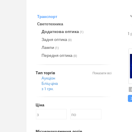
Транспорт
Светотехника
Додаткова оптика
(1)
1 
Задня оптика
(0)
Лампи
(1)
Передня оптика
(0)
Тип торгів
Показати всі
Аукціон
Бліц-ціна
з 1 грн.
Ціна
Місцезнаходження лотів