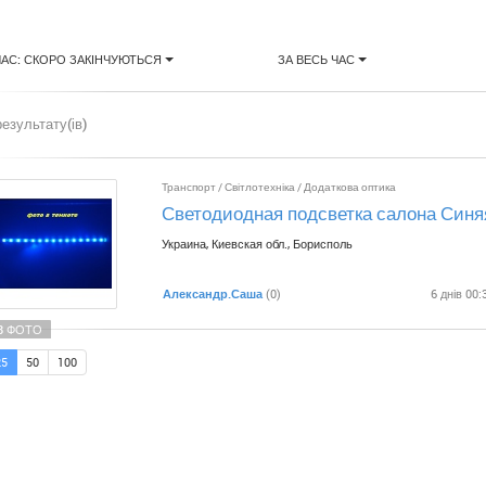
ЧАС: СКОРО ЗАКІНЧУЮТЬСЯ
ЗА ВЕСЬ ЧАС
результату(ів)
Транспорт
/
Світлотехніка
/
Додаткова оптика
Светодиодная подсветка салона Синя
Украина, Киевская обл., Борисполь
Александр.Саша
(0)
6 днів 00:
8 ФОТО
25
50
100