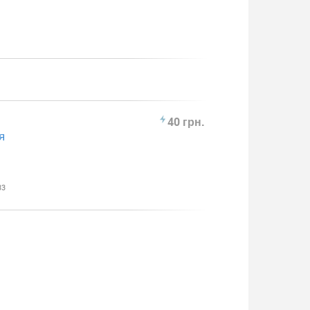
40 грн.
я
33