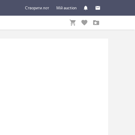
Створити лот
Мій auction