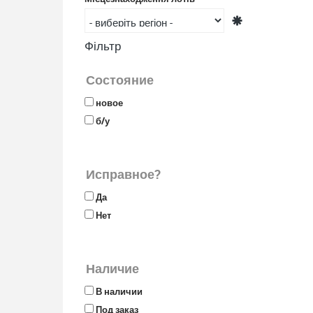
Фільтр
Состояние
новое
б/у
Исправное?
Да
Нет
Наличие
В наличии
Под заказ