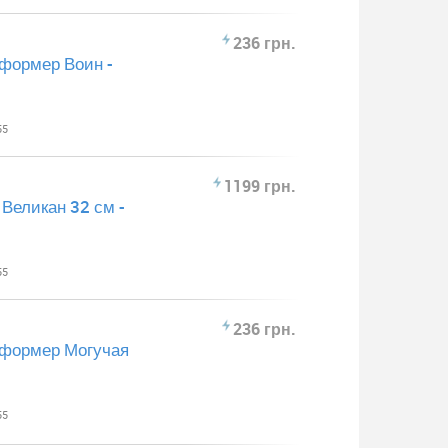
236 грн.
формер Воин -
55
1199 грн.
Великан 32 см -
55
236 грн.
сформер Могучая
55