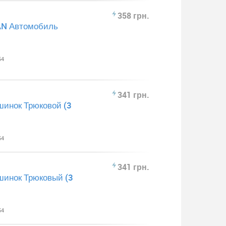
358 грн.
AN Автомобиль
54
341 грн.
инок Трюковой (3
54
341 грн.
инок Трюковый (3
54