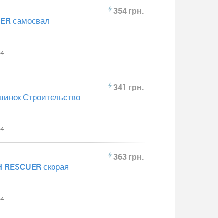
354 грн.
PER самосвал
54
341 грн.
инок Строительство
54
363 грн.
H RESCUER скорая
54