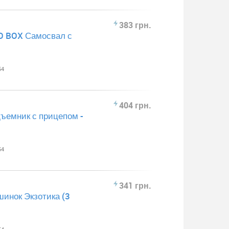
383 грн.
O BOX Самосвал с
54
404 грн.
ъемник с прицепом -
54
341 грн.
инок Экзотика (3