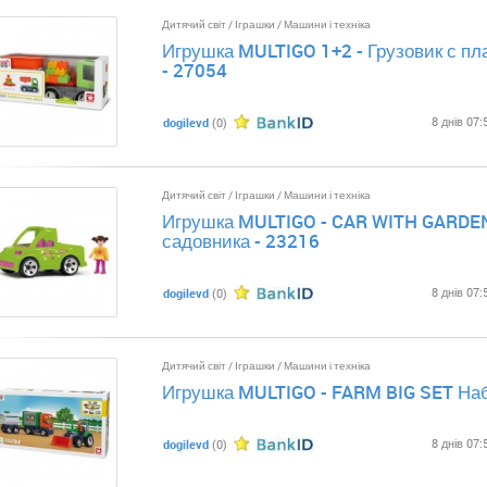
Дитячий світ
/
Іграшки
/
Машини і техніка
Игрушка MULTIGO 1+2 - Грузовик с п
- 27054
8 днів 07:
dogilevd
(0)
Дитячий світ
/
Іграшки
/
Машини і техніка
Игрушка MULTIGO - CAR WITH GARDE
садовника - 23216
8 днів 07:
dogilevd
(0)
Дитячий світ
/
Іграшки
/
Машини і техніка
Игрушка MULTIGO - FARM BIG SET На
8 днів 07:
dogilevd
(0)