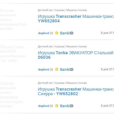
Дитячий світ
/
Іграшки
/
Машини і техніка
Игрушка Transcrasher Машинка-транс
YW652804
8 днів 07:
dogilevd
(0)
Дитячий світ
/
Іграшки
/
Машини і техніка
Игрушка Tonka ЭВАКУАТОР Стальной 
06036
8 днів 07:
dogilevd
(0)
Дитячий світ
/
Іграшки
/
Машини і техніка
Игрушка Transcrasher Машинка-тран
Сиерра - YW652802
8 днів 07:
dogilevd
(0)