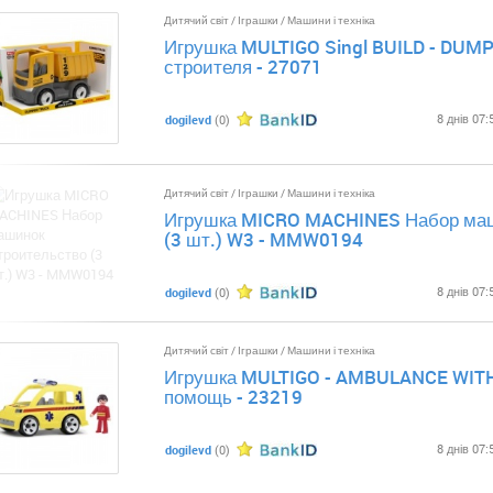
Дитячий світ
/
Іграшки
/
Машини і техніка
Игрушка MULTIGO Singl BUILD - DUM
строителя - 27071
8 днів 07:
dogilevd
(0)
Дитячий світ
/
Іграшки
/
Машини і техніка
Игрушка MICRO MACHINES Набор маш
(3 шт.) W3 - MMW0194
8 днів 07:
dogilevd
(0)
Дитячий світ
/
Іграшки
/
Машини і техніка
Игрушка MULTIGO - AMBULANCE WIT
помощь - 23219
8 днів 07:
dogilevd
(0)