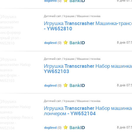
8 днів 07:
dogilevd
(0)
Дитячий світ
/
Іграшки
/
Машини і техніка
Игрушка Transcrasher Машинка-тран
- YW652810
8 днів 07:
dogilevd
(0)
Дитячий світ
/
Іграшки
/
Машини і техніка
Игрушка Transcrasher Набор машинка
YW652103
8 днів 07:
dogilevd
(0)
Дитячий світ
/
Іграшки
/
Машини і техніка
Игрушка Transcrasher Набор машинка
лончером - YW652104
8 днів 07:
dogilevd
(0)