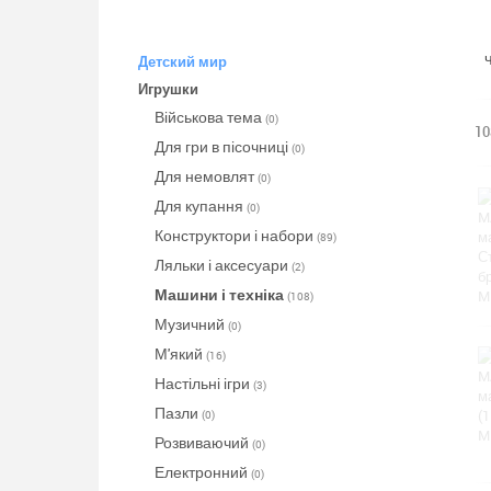
Детский мир
Игрушки
Військова тема
(0)
10
Для гри в пісочниці
(0)
Для немовлят
(0)
Для купання
(0)
Конструктори і набори
(89)
Ляльки і аксесуари
(2)
Машини і техніка
(108)
Музичний
(0)
М'який
(16)
Настільні ігри
(3)
Пазли
(0)
Розвиваючий
(0)
Електронний
(0)