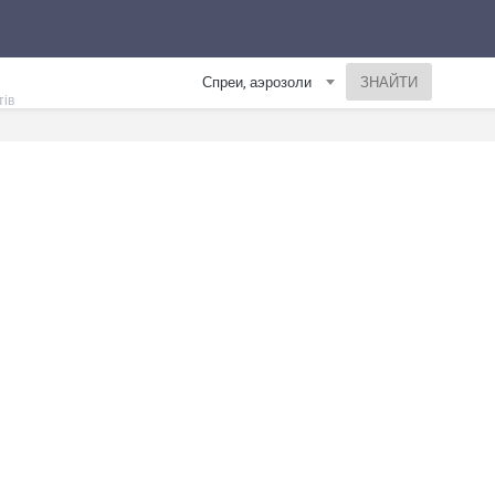
Спреи, аэрозоли
тів