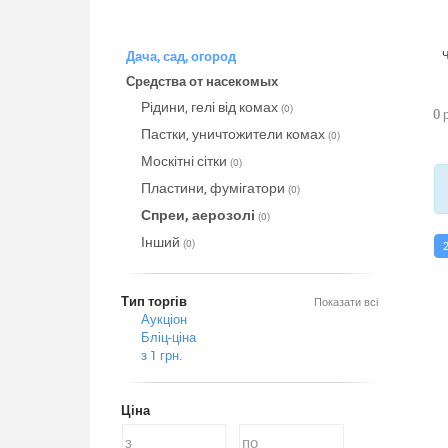
Дача, сад, огород
Средства от насекомых
Рідини, гелі від комах
(0)
0 
Пастки, уничтожители комах
(0)
Москітні сітки
(0)
Пластини, фумігатори
(0)
Спреи, аерозолі
(0)
Інший
(0)
Тип торгів
Показати всі
Аукціон
Бліц-ціна
з 1 грн.
Ціна