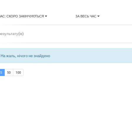
ЧАС: СКОРО ЗАКІНЧУЮТЬСЯ
ЗА ВЕСЬ ЧАС
результату(ів)
На жаль, нічого не знайдено
25
50
100