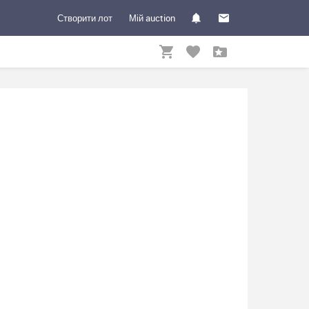
Створити лот
Мій auction