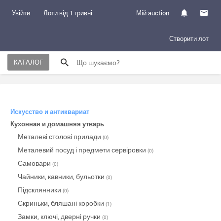
Увійти
Лоти від 1 гривні
Мій auction
Створити лот
КАТАЛОГ
Искусство и антиквариат
Кухонная и домашняя утварь
Металеві столові прилади
(0)
Металевий посуд і предмети сервіровки
(0)
Самовари
(0)
Чайники, кавники, бульотки
(0)
Підсклянники
(0)
Скриньки, бляшані коробки
(1)
Замки, ключі, дверні ручки
(0)