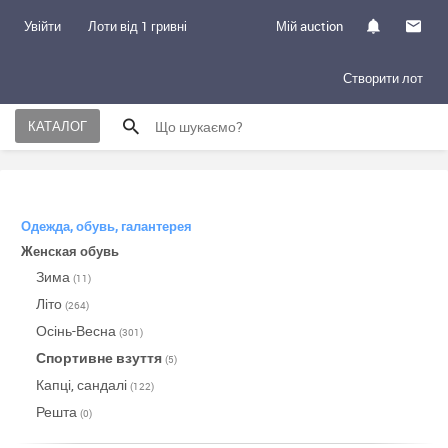
Увійти
Лоти від 1 гривні
Мій auction
Створити лот
КАТАЛОГ
Одежда, обувь, галантерея
Женская обувь
Зима
(11)
Літо
(264)
Осінь-Весна
(301)
Спортивне взуття
(5)
Капці, сандалі
(122)
Решта
(0)