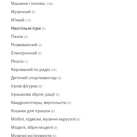
Машини і техніка
(108)
Музичний
(0)
М'який
(16)
Настільні ігри
(3)
Пазли
(0)
Розвиваючий
(0)
Електронний
(0)
Решта
(1)
Керований по радіо
(25)
Дитячий спортінвентар
(0)
Ігрові фігурки
(0)
Іграшкова зброя, рації
(0)
Квадрокоптеры, вертольоти
(0)
Кошики для іграшок
(0)
Мобілі, підвіски, музичні каруселі
(0)
Моделі, збірні моделі
(0)
Музичні інструменти
(0)