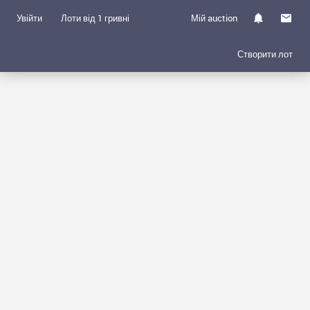
Увійти
Лоти від 1 гривні
Мій auction
Створити лот