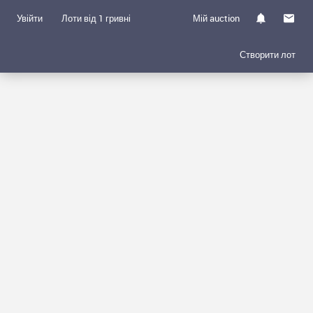
Увійти
Лоти від 1 гривні
Мій auction
Створити лот