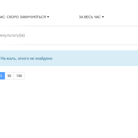
ЧАС: СКОРО ЗАКІНЧУЮТЬСЯ
ЗА ВЕСЬ ЧАС
результату(ів)
На жаль, нічого не знайдено
25
50
100