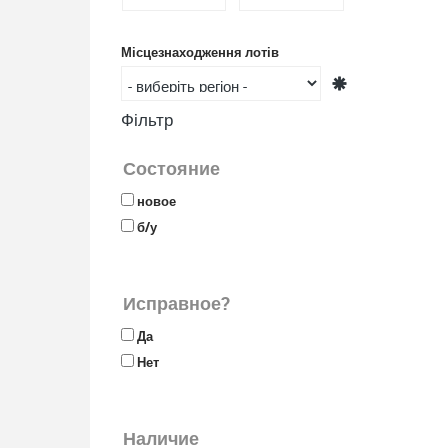
Місцезнаходження лотів
Фільтр
Состояние
новое
б/у
Исправное?
Да
Нет
Наличие