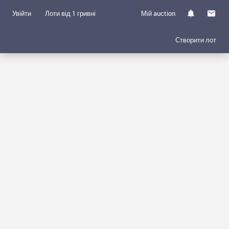
Увійти
Лоти від 1 гривні
Мій auction
Створити лот