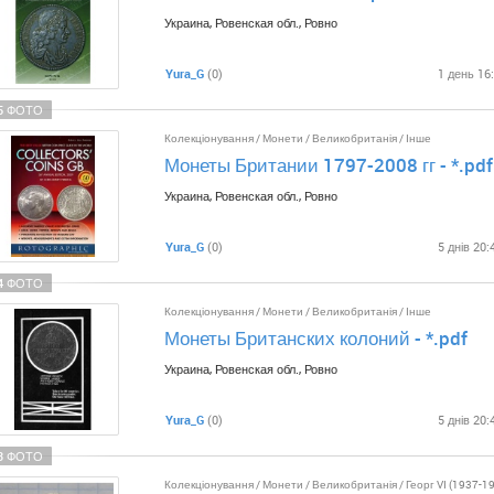
Украина, Ровенская обл., Ровно
Yura_G
(0)
1 день 16
5 ФОТО
Колекціонування
/
Монети
/
Великобританія
/
Інше
Монеты Британии 1797-2008 гг - *.pdf
Украина, Ровенская обл., Ровно
Yura_G
(0)
5 днів 20:
4 ФОТО
Колекціонування
/
Монети
/
Великобританія
/
Інше
Монеты Британских колоний - *.pdf
Украина, Ровенская обл., Ровно
Yura_G
(0)
5 днів 20:
3 ФОТО
Колекціонування
/
Монети
/
Великобританія
/
Георг VI (1937-1