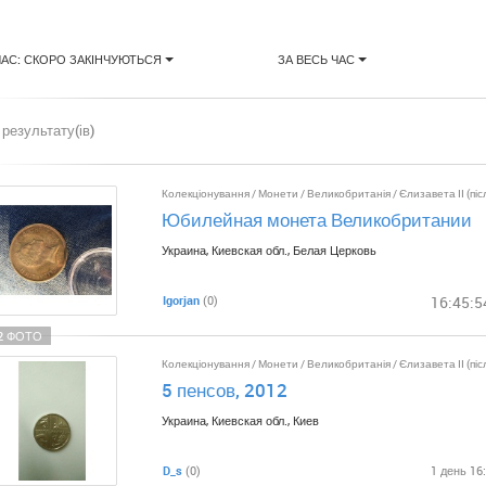
ЧАС: СКОРО ЗАКІНЧУЮТЬСЯ
ЗА ВЕСЬ ЧАС
 результату(ів)
Колекціонування
/
Монети
/
Великобританія
/
Єлизавета II (піс
Юбилейная монета Великобритании
Украина, Киевская обл., Белая Церковь
Igorjan
(0)
16:45:5
2 ФОТО
Колекціонування
/
Монети
/
Великобританія
/
Єлизавета II (піс
5 пенсов, 2012
Украина, Киевская обл., Киев
D_s
(0)
1 день 16