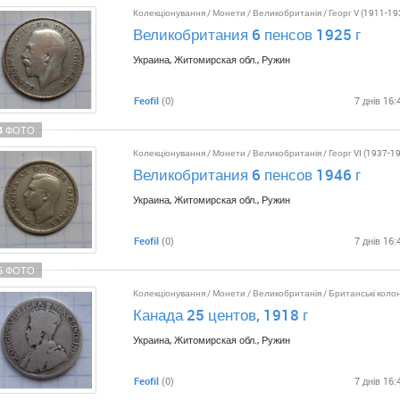
Колекціонування
/
Монети
/
Великобританія
/
Георг V (1911-19
Великобритания 6 пенсов 1925 г
Украина, Житомирская обл., Ружин
Feofil
(0)
7 днів 16:
4 ФОТО
Колекціонування
/
Монети
/
Великобританія
/
Георг VI (1937-1
Великобритания 6 пенсов 1946 г
Украина, Житомирская обл., Ружин
Feofil
(0)
7 днів 16:
5 ФОТО
Колекціонування
/
Монети
/
Великобританія
/
Британські колон
Канада 25 центов, 1918 г
Украина, Житомирская обл., Ружин
Feofil
(0)
7 днів 16: