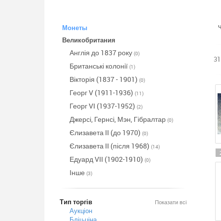
Монеты
Великобритания
Англія до 1837 року
(0)
31
Британські колонії
(1)
Вікторія (1837 - 1901)
(0)
Георг V (1911-1936)
(11)
Георг VI (1937-1952)
(2)
Джерсі, Гернсі, Мэн, Гібралтар
(0)
Єлизавета II (до 1970)
(0)
Єлизавета II (після 1968)
(14)
Едуард VII (1902-1910)
(0)
Інше
(3)
Тип торгів
Показати всі
Аукціон
Бліц-ціна