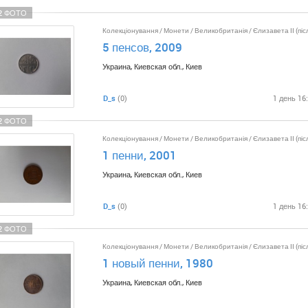
2 ФОТО
Колекціонування
/
Монети
/
Великобританія
/
Єлизавета II (піс
5 пенсов, 2009
Украина, Киевская обл., Киев
D_s
(0)
1 день 16
2 ФОТО
Колекціонування
/
Монети
/
Великобританія
/
Єлизавета II (піс
1 пенни, 2001
Украина, Киевская обл., Киев
D_s
(0)
1 день 16
2 ФОТО
Колекціонування
/
Монети
/
Великобританія
/
Єлизавета II (піс
1 новый пенни, 1980
Украина, Киевская обл., Киев