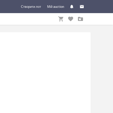
Створити лот
Мій auction