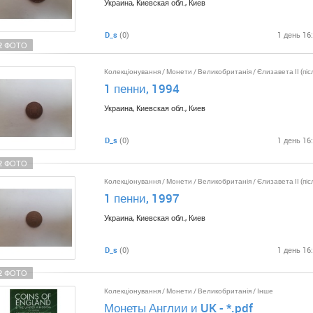
Украина, Киевская обл., Киев
D_s
(0)
1 день 16
2 ФОТО
Колекціонування
/
Монети
/
Великобританія
/
Єлизавета II (піс
1 пенни, 1994
Украина, Киевская обл., Киев
D_s
(0)
1 день 16
2 ФОТО
Колекціонування
/
Монети
/
Великобританія
/
Єлизавета II (піс
1 пенни, 1997
Украина, Киевская обл., Киев
D_s
(0)
1 день 16
2 ФОТО
Колекціонування
/
Монети
/
Великобританія
/
Інше
Монеты Англии и UK - *.pdf