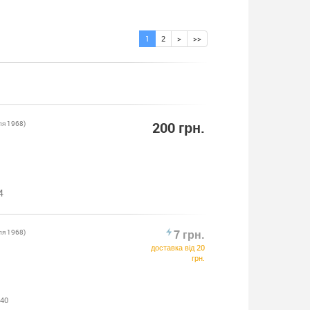
1
2
>
>>
ля 1968)
200 грн.
4
ля 1968)
7 грн.
доставка від 20
грн.
:40