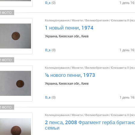
D_s
(0)
1 день 16
2 ФОТО
Колекціонування
/
Монети
/
Великобританія
/
Єлизавета II (піс
1 новый пенни, 1974
Украина, Киевская обл., Киев
D_s
(0)
1 день 16
2 ФОТО
Колекціонування
/
Монети
/
Великобританія
/
Єлизавета II (піс
½ нового пенни, 1973
Украина, Киевская обл., Киев
D_s
(0)
1 день 16
2 ФОТО
Колекціонування
/
Монети
/
Великобританія
/
Єлизавета II (піс
2 пенса, 2008 Фрагмент герба британ
семьи