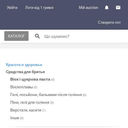
Увійти
Лоти від 1 гривні
Мій auction
Створити лот
КАТАЛОГ
Красота и здоровье
Средства для бритья
Віск і цукрова паста
(0)
Воскоплавы
(0)
Гелі, лосьйони, бальзами після гоління
(0)
Піни, гелі для гоління
(0)
Верстати, касети
(1)
Інше
(0)