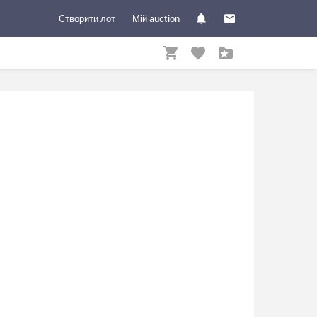
Створити лот
Мій auction