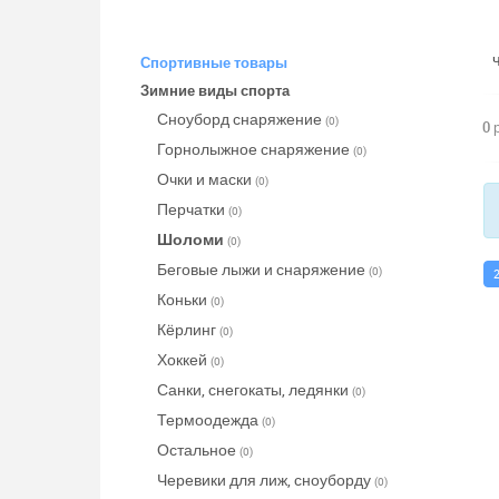
Спортивные товары
Зимние виды спорта
Сноуборд снаряжение
(0)
0 
Горнолыжное снаряжение
(0)
Очки и маски
(0)
Перчатки
(0)
Шоломи
(0)
Беговые лыжи и снаряжение
(0)
Коньки
(0)
Кёрлинг
(0)
Хоккей
(0)
Санки, снегокаты, ледянки
(0)
Термоодежда
(0)
Остальное
(0)
Черевики для лиж, сноуборду
(0)