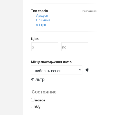
Тип торгів
Показати всі
Аукціон
Бліц-ціна
з 1 грн.
Ціна
Місцезнаходження лотів
Фільтр
Состояние
новое
б/у