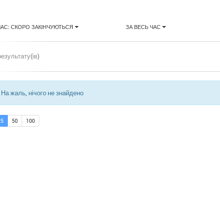
ЧАС: СКОРО ЗАКІНЧУЮТЬСЯ
ЗА ВЕСЬ ЧАС
результату(ів)
На жаль, нічого не знайдено
25
50
100