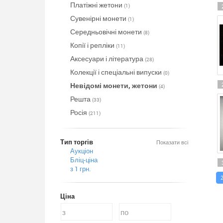
Платіжні жетони
(1)
Сувенірні монети
(1)
Середньовічні монети
(8)
Копії і репліки
(11)
Аксесуари і література
(28)
Колекції і спеціальні випуски
(0)
Невідомі монети, жетони
(4)
Решта
(33)
Росія
(211)
Тип торгів
Показати всі
Аукціон
Бліц-ціна
з 1 грн.
Ціна