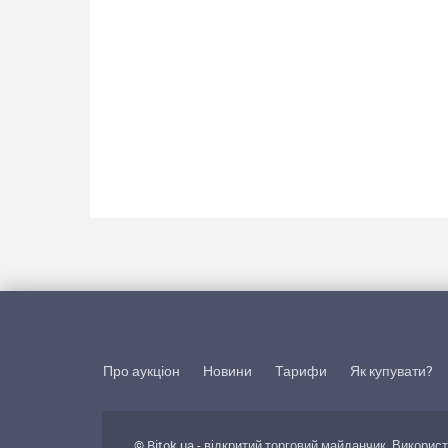
Про аукціон
Новини
Тарифи
Як купувати?
© Bitok.ua - відкритий торговий майданчик. Викорис