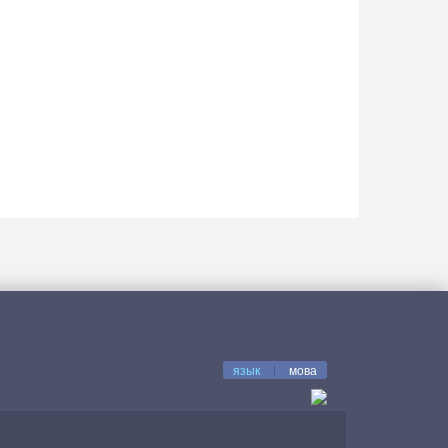
язык
|
мова