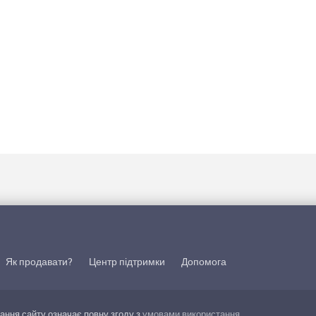
Як продавати?
Центр підтримки
Допомога
тання сайту означає повну згоду з
умовами використання
.