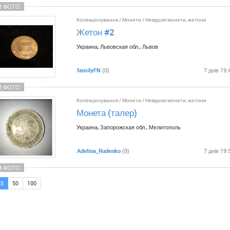
2 ФОТО
Колекціонування
/
Монети
/
Невідомі монети, жетони
Жетон #2
Украина, Львовская обл., Львов
familyFN
(0)
7 днів 19:
2 ФОТО
Колекціонування
/
Монети
/
Невідомі монети, жетони
Монета (талер)
Украина, Запорожская обл., Мелитополь
Adelina_Rudenko
(0)
7 днів 19:
3 ФОТО
25
50
100