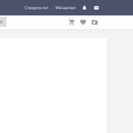
Створити лот
Мій auction