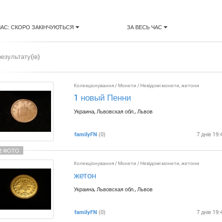
ЧАС: СКОРО ЗАКІНЧУЮТЬСЯ
ЗА ВЕСЬ ЧАС
результату(ів)
Колекціонування
/
Монети
/
Невідомі монети, жетони
1 новый Пенни
Украина, Львовская обл., Львов
familyFN
(0)
7 днів 19:
2 ФОТО
Колекціонування
/
Монети
/
Невідомі монети, жетони
жетон
Украина, Львовская обл., Львов
familyFN
(0)
7 днів 19: