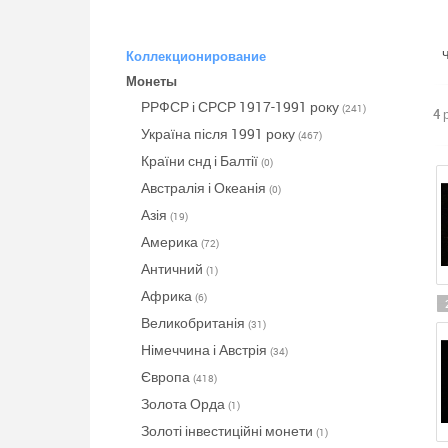
Коллекционирование
Монеты
РРФСР і СРСР 1917-1991 року
(241)
4 
Україна після 1991 року
(467)
Країни снд і Балтії
(0)
Австралія і Океанія
(0)
Азія
(19)
Америка
(72)
Античний
(1)
Африка
(6)
Великобританія
(31)
Німеччина і Австрія
(34)
Європа
(418)
Золота Орда
(1)
Золоті інвестиційні монети
(1)