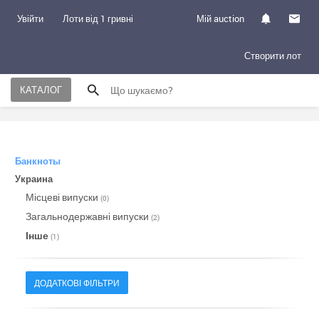
Увійти
Лоти від 1 гривні
Мій auction
Створити лот
КАТАЛОГ
Банкноты
Украина
Місцеві випуски
(0)
Загальнодержавні випуски
(2)
Інше
(1)
ДОДАТКОВІ ФІЛЬТРИ