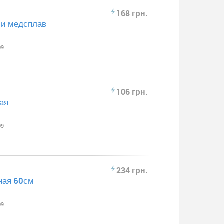
168 грн.
ми медсплав
09
106 грн.
ая
09
234 грн.
ная 60см
09