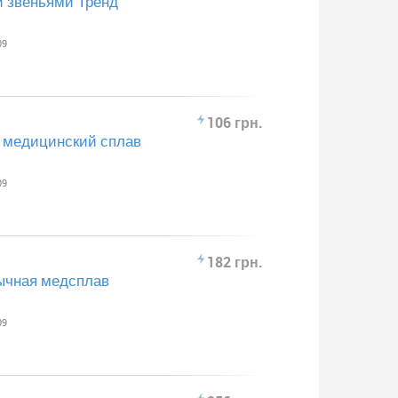
и звеньями Тренд
09
106 грн.
 медицинский сплав
09
182 грн.
бычная медсплав
09