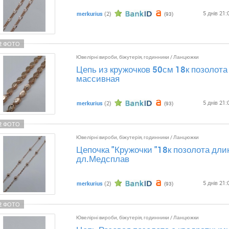
5 днів 21:
merkurius
(2)
(93)
2 ФОТО
Ювелірні вироби, біжутерія, годинники
/
Ланцюжки
Цепь из кружочков 50см 18к позолот
массивная
5 днів 21:
merkurius
(2)
(93)
2 ФОТО
Ювелірні вироби, біжутерія, годинники
/
Ланцюжки
Цепочка "Кружочки "18к позолота дли
дл.Медсплав
5 днів 21:
merkurius
(2)
(93)
2 ФОТО
Ювелірні вироби, біжутерія, годинники
/
Ланцюжки