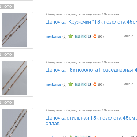
2 ФОТО
Ювелірні вироби, біжутерія, годинники
/
Ланцюжки
Цепочка "Кружочки "18к позолота 45
5 днів 21:
merkurius
(2)
(93)
2 ФОТО
Ювелірні вироби, біжутерія, годинники
/
Ланцюжки
Цепочка 18к позолота Повседневная 
5 днів 21:
merkurius
(2)
(93)
2 ФОТО
Ювелірні вироби, біжутерія, годинники
/
Ланцюжки
Цепочка стильная 18к позолота 45см
сплав