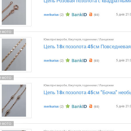
Цепь Розовая позолота с квадратным
5 днів 21:
merkurius
(2)
(93)
2 ФОТО
Ювелірні вироби, біжутерія, годинники
/
Ланцюжки
Цепь 18к позолота 45см Повседневая
5 днів 21:
merkurius
(2)
(93)
2 ФОТО
Ювелірні вироби, біжутерія, годинники
/
Ланцюжки
Цепь 18к позолота 45см "Бочка" нео
5 днів 21:
merkurius
(2)
(93)
2 ФОТО