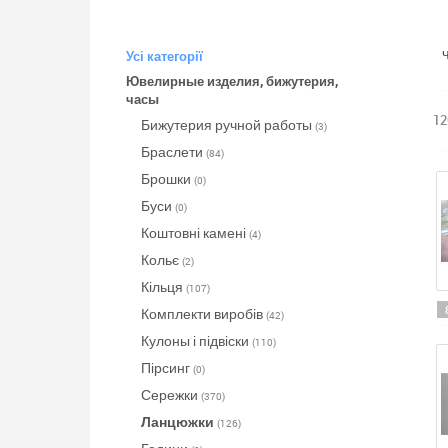
Усі категорії
Ювелирные изделия, бижутерия,
часы
12
Бижутерия ручной работы
(3)
Браслети
(84)
Брошки
(0)
Буси
(0)
Коштовні камені
(4)
Кольє
(2)
Кільця
(107)
Комплекти виробів
(42)
Кулоны і підвіски
(110)
Пірсинг
(0)
Сережки
(370)
Ланцюжки
(126)