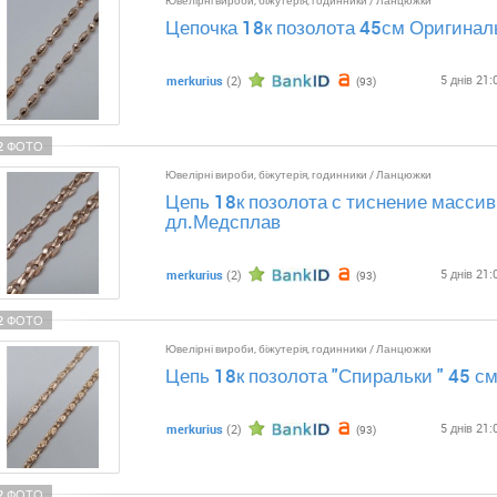
Ювелірні вироби, біжутерія, годинники
/
Ланцюжки
Цепочка 18к позолота 45см Оригинал
5 днів 21:
merkurius
(2)
(93)
2 ФОТО
Ювелірні вироби, біжутерія, годинники
/
Ланцюжки
Цепь 18к позолота с тиснение масси
дл.Медсплав
5 днів 21:
merkurius
(2)
(93)
2 ФОТО
Ювелірні вироби, біжутерія, годинники
/
Ланцюжки
Цепь 18к позолота "Спиральки " 45 с
5 днів 21:
merkurius
(2)
(93)
2 ФОТО