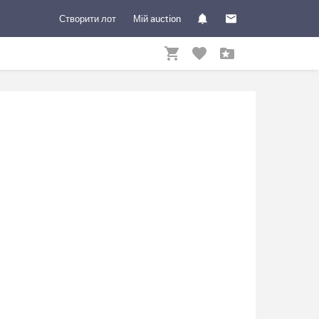
Створити лот
Мій auction