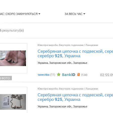
ЧАС: СКОРО ЗАКІНЧУЮТЬСЯ
ЗА ВЕСЬ ЧАС
6 результату(ів)
Ювелірні вироби, біжутерія, годинники
/
Ланцюжки
Серебряная цепочка с подвеской, сер
серебро 925, Украина
Украина, Запорожская обл., Запорожье
02:55:0
tanechka
(11)
(124)
8 ФОТО
Ювелірні вироби, біжутерія, годинники
/
Ланцюжки
Серебряная цепочка с подвеской, сер
серебро 925, Украина
Украина, Запорожская обл., Запорожье