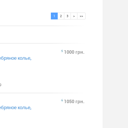
1
2
3
>
>>
1000 грн.
ебряное колье,
9
1050 грн.
ебряное колье,