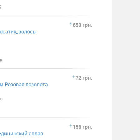
9
650 грн.
осатик,,волосы
10
72 грн.
м Розовая позолота
09
156 грн.
едицинский сплав