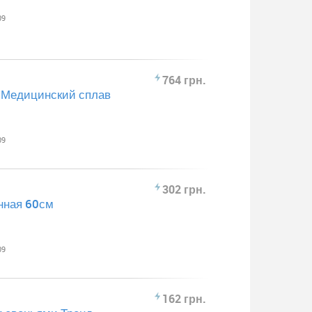
09
764 грн.
а Медицинский сплав
09
302 грн.
нная 60см
09
162 грн.