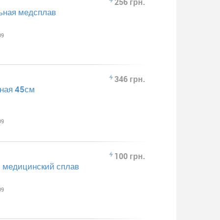
256 грн.
ьная медсплав
09
346 грн.
вная 45см
09
100 грн.
м медицинский сплав
09