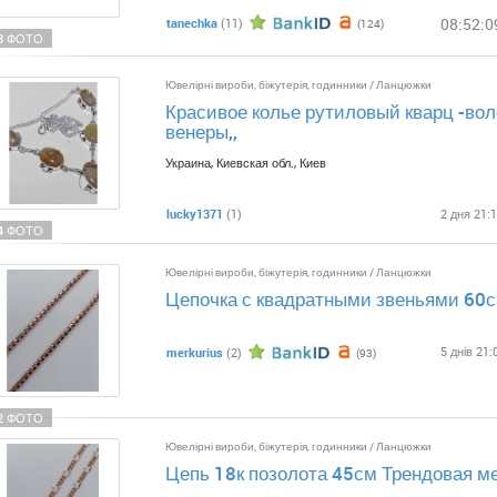
08:52:0
tanechka
(11)
(124)
8 ФОТО
Ювелірні вироби, біжутерія, годинники
/
Ланцюжки
Красивое колье рутиловый кварц -вол
венеры,,
Украина, Киевская обл., Киев
lucky1371
(1)
2 дня 21:
4 ФОТО
Ювелірні вироби, біжутерія, годинники
/
Ланцюжки
Цепочка с квадратными звеньями 60с
5 днів 21:
merkurius
(2)
(93)
2 ФОТО
Ювелірні вироби, біжутерія, годинники
/
Ланцюжки
Цепь 18к позолота 45см Трендовая м