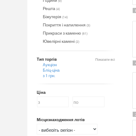
Години
(9)
Решта
(4)
Біжутерія
(14)
Покриття і напилення
(3)
Прикраси з каменю
(61)
Ювелірні камені
(2)
Тип торгів
Показати всі
Аукціон
Бліц-ціна
з 1 грн.
Ціна
Місцезнаходження лотів