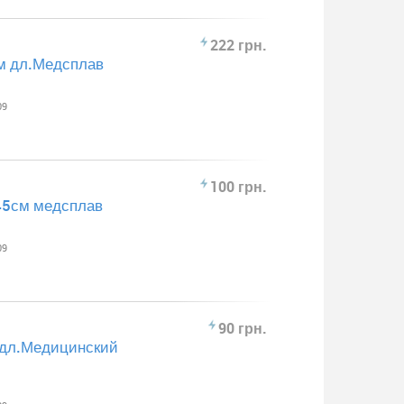
222 грн.
см дл.Медсплав
09
100 грн.
45см медсплав
09
90 грн.
 дл.Медицинский