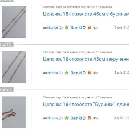
Ювелірні вироби, біжутерія, годинники
/
Ланцюжки
Цепочка 18к позолота 45см с бусина
5 днів 21:
merkurius
(2)
(93)
2 ФОТО
Ювелірні вироби, біжутерія, годинники
/
Ланцюжки
Цепочка 18к позолота 45см закрученн
5 днів 21:
merkurius
(2)
(93)
2 ФОТО
Ювелірні вироби, біжутерія, годинники
/
Ланцюжки
Цепочка 18к позолота "Бусинки" длин
5 днів 21:
merkurius
(2)
(93)