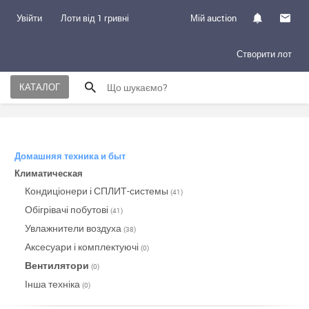
Увійти
Лоти від 1 гривні
Мій auction
Створити лот
КАТАЛОГ
Домашняя техника и быт
Климатическая
Кондиціонери і СПЛИТ-системы
(41)
Обігрівачі побутові
(41)
Увлажнители воздуха
(38)
Аксесуари і комплектуючі
(0)
Вентилятори
(0)
Інша техніка
(0)