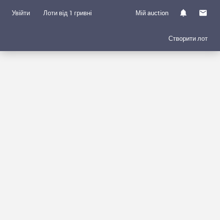
Увійти
Лоти від 1 гривні
Мій auction
Створити лот