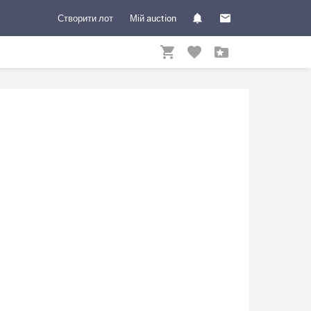
Створити лот
Мій auction