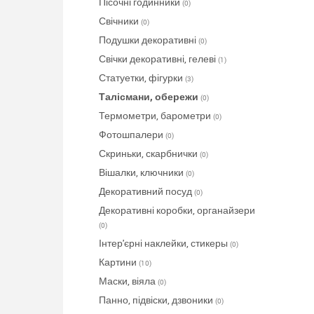
Пісочні годинники
(0)
Свічники
(0)
Подушки декоративні
(0)
Свічки декоративні, гелеві
(1)
Статуетки, фігурки
(3)
Талісмани, обережи
(0)
Термометри, барометри
(0)
Фотошпалери
(0)
Скриньки, скарбнички
(0)
Вішалки, ключники
(0)
Декоративний посуд
(0)
Декоративні коробки, органайзери
(0)
Інтер'єрні наклейки, стикеры
(0)
Картини
(10)
Маски, віяла
(0)
Панно, підвіски, дзвоники
(0)