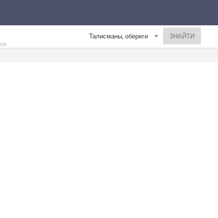
Талисманы, обереги
тів