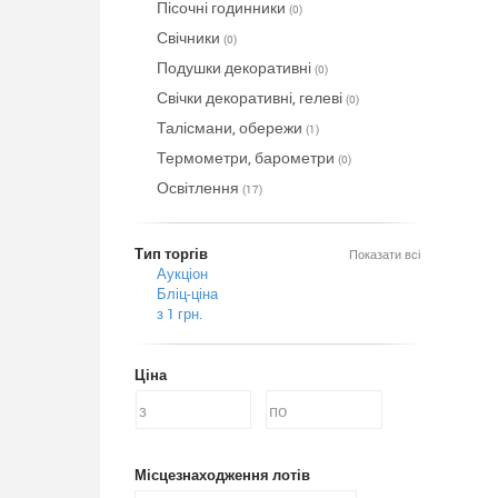
Пісочні годинники
(0)
Свічники
(0)
Подушки декоративні
(0)
Свічки декоративні, гелеві
(0)
Талісмани, обережи
(1)
Термометри, барометри
(0)
Освітлення
(17)
Тип торгів
Показати всі
Аукціон
Бліц-ціна
з 1 грн.
Ціна
Місцезнаходження лотів