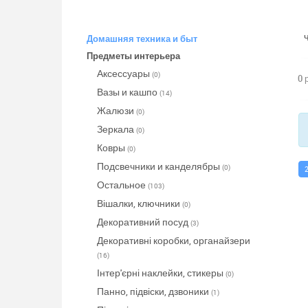
Домашняя техника и быт
Предметы интерьера
Аксессуары
(0)
0 
Вазы и кашпо
(14)
Жалюзи
(0)
Зеркала
(0)
Ковры
(0)
Подсвечники и канделябры
(0)
Остальное
(103)
Вішалки, ключники
(0)
Декоративний посуд
(3)
Декоративні коробки, органайзери
(16)
Інтер'єрні наклейки, стикеры
(0)
Панно, підвіски, дзвоники
(1)