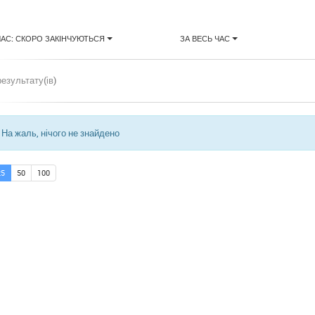
ЧАС: СКОРО ЗАКІНЧУЮТЬСЯ
ЗА ВЕСЬ ЧАС
результату(ів)
На жаль, нічого не знайдено
25
50
100