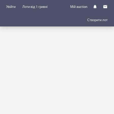
Увійти
Лоти від 1 гривні
Мій auction
Створити лот