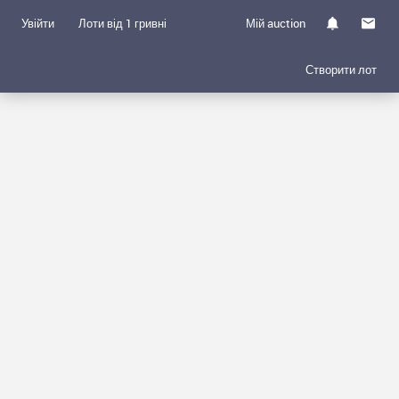
Увійти
Лоти від 1 гривні
Мій auction
Створити лот