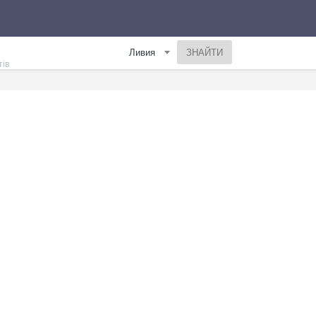
Ливия
тів