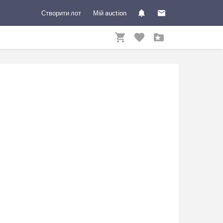
Створити лот
Мій auction