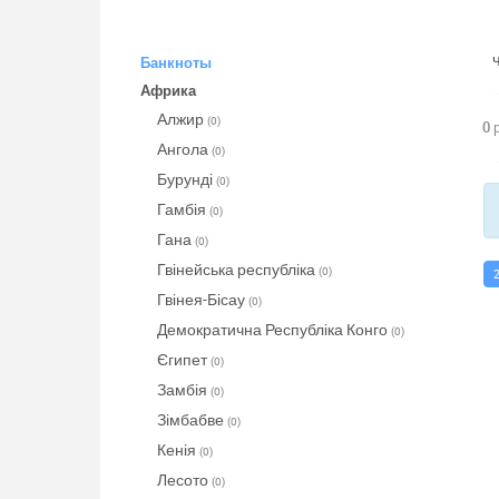
Банкноты
Африка
Алжир
(0)
0 
Ангола
(0)
Бурунді
(0)
Гамбія
(0)
Гана
(0)
Гвінейська республіка
(0)
Гвінея-Бісау
(0)
Демократична Республіка Конго
(0)
Єгипет
(0)
Замбія
(0)
Зімбабве
(0)
Кенія
(0)
Лесото
(0)