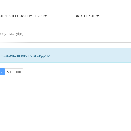
ЧАС: СКОРО ЗАКІНЧУЮТЬСЯ
ЗА ВЕСЬ ЧАС
результату(ів)
На жаль, нічого не знайдено
25
50
100