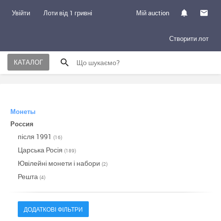
Увійти
Лоти від 1 гривні
Мій auction
Створити лот
КАТАЛОГ
Монеты
Россия
після 1991
(16)
Царська Росія
(189)
Ювілейні монети і набори
(2)
Решта
(4)
ДОДАТКОВІ ФІЛЬТРИ