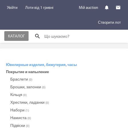
Увійти
Лоти від 1 гривні
Мій auction
Створити лот
КАТАЛОГ
Ювелирные изделия, бижутерия, часы
Покрытие и напыление
Браслети
(0)
Брошки, запонки
(0)
Кільця
(0)
Хрестики, ладанки
(0)
Набори
(1)
Намиста
(0)
Підвіски
(0)