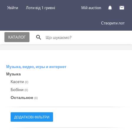
Увійти
Лоти від 1 гривні
Мій auction
Створити лот
КАТАЛОГ
Музыка, видео, игры и интернет
Музыка
Касети
(0)
Бобіни
(0)
Остальное
(0)
ДОДАТКОВІ ФІЛЬТРИ