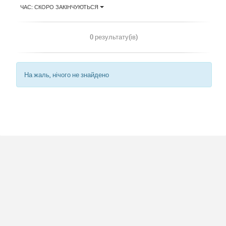
ЧАС: СКОРО ЗАКІНЧУЮТЬСЯ
0 результату(ів)
На жаль, нічого не знайдено