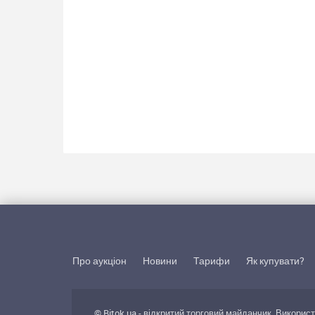
Про аукціон
Новини
Тарифи
Як купувати?
© Bitok.ua - відкритий торговий майданчик. Викорис