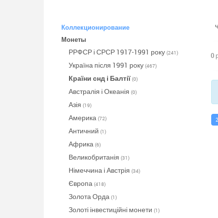
Коллекционирование
Монеты
РРФСР і СРСР 1917-1991 року
(241)
0 
Україна після 1991 року
(467)
Країни снд і Балтії
(0)
Австралія і Океанія
(0)
Азія
(19)
Америка
(72)
Античний
(1)
Африка
(6)
Великобританія
(31)
Німеччина і Австрія
(34)
Європа
(418)
Золота Орда
(1)
Золоті інвестиційні монети
(1)