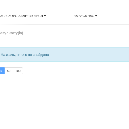
ЧАС: СКОРО ЗАКІНЧУЮТЬСЯ
ЗА ВЕСЬ ЧАС
результату(ів)
На жаль, нічого не знайдено
25
50
100