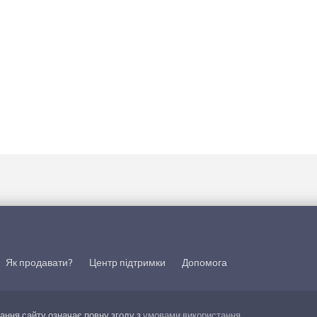
Як продавати?
Центр підтримки
Допомога
тання сайту означає повну згоду з
умовами використання
.