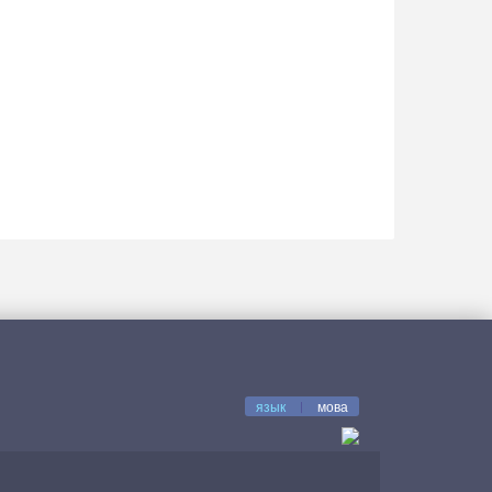
язык
|
мова