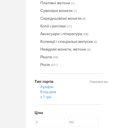
Платіжні жетони
(1)
Сувенірні монети
(1)
Середньовічні монети
(8)
Копії і репліки
(11)
Аксесуари і література
(28)
Колекції і спеціальні випуски
(0)
Невідомі монети, жетони
(4)
Решта
(33)
Росія
(211)
Тип торгів
Показати всі
Аукціон
Бліц-ціна
з 1 грн.
Ціна