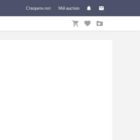
Створити лот
Мій auction