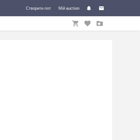
Створити лот
Мій auction