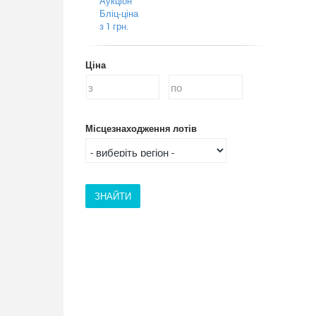
Аукціон
Бліц-ціна
з 1 грн.
Ціна
Місцезнаходження лотів