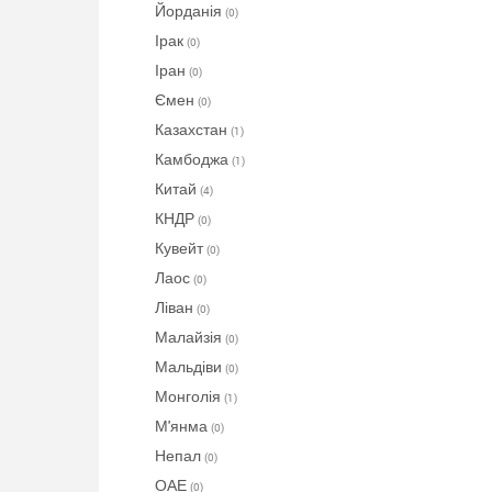
Йорданія
(0)
Ірак
(0)
Іран
(0)
Ємен
(0)
Казахстан
(1)
Камбоджа
(1)
Китай
(4)
КНДР
(0)
Кувейт
(0)
Лаос
(0)
Ліван
(0)
Малайзія
(0)
Мальдіви
(0)
Монголія
(1)
М'янма
(0)
Непал
(0)
ОАЕ
(0)