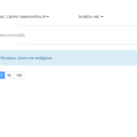
ЧАС: СКОРО ЗАКІНЧУЮТЬСЯ
ЗА ВЕСЬ ЧАС
результату(ів)
На жаль, нічого не знайдено
25
50
100