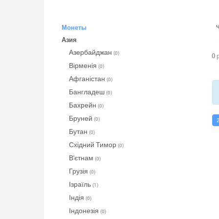
Монеты
Азия
Азербайджан
(0)
0 
Вірменія
(0)
Афганістан
(0)
Бангладеш
(0)
Бахрейн
(0)
Бруней
(0)
Бутан
(0)
Східний Тимор
(0)
В'єтнам
(0)
Грузія
(0)
Ізраїль
(1)
Індія
(0)
Індонезія
(0)