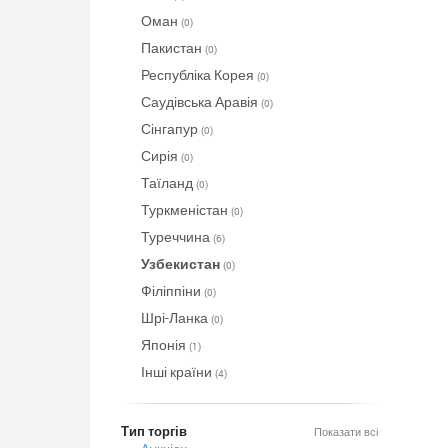
Оман
(0)
Пакистан
(0)
Республіка Корея
(0)
Саудівська Аравія
(0)
Сінгапур
(0)
Сирія
(0)
Таїланд
(0)
Туркменістан
(0)
Туреччина
(6)
Узбекистан
(0)
Філіппіни
(0)
Шрі-Ланка
(0)
Японія
(1)
Інші країни
(4)
Тип торгів
Показати всі