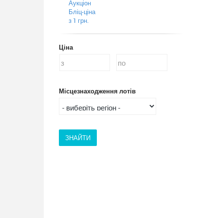
Аукціон
Бліц-ціна
з 1 грн.
Ціна
Місцезнаходження лотів