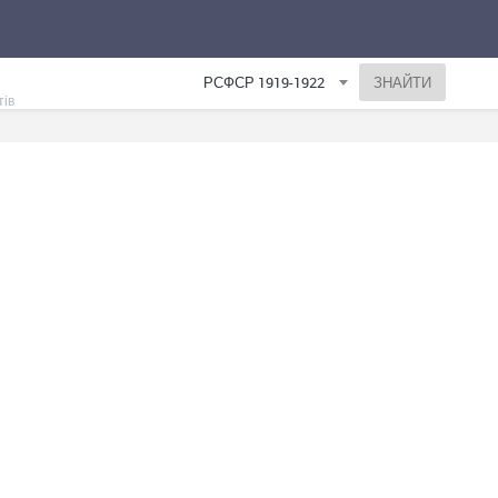
РСФСР 1919-1922
тів