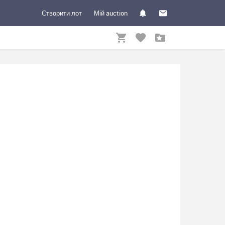
Створити лот
Мій auction