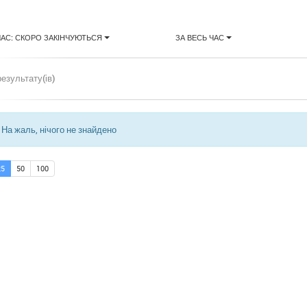
ЧАС: СКОРО ЗАКІНЧУЮТЬСЯ
ЗА ВЕСЬ ЧАС
результату(ів)
На жаль, нічого не знайдено
25
50
100