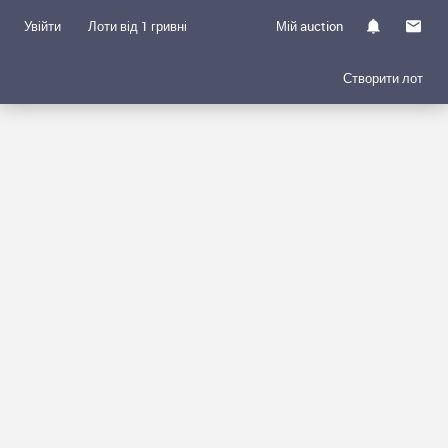
Увійти
Лоти від 1 гривні
Мій auction
Створити лот