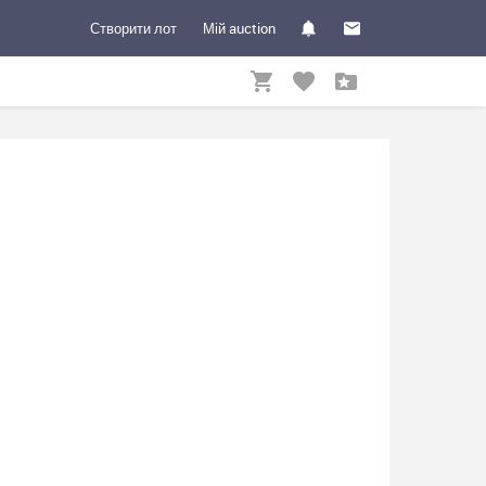
Створити лот
Мій auction