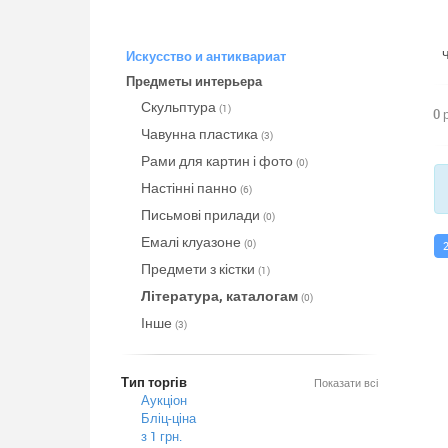
Искусство и антиквариат
Предметы интерьера
Скульптура
(1)
0 
Чавунна пластика
(3)
Рами для картин і фото
(0)
Настінні панно
(6)
Письмові прилади
(0)
Емалі клуазоне
(0)
Предмети з кістки
(1)
Література, каталогам
(0)
Інше
(3)
Тип торгів
Показати всі
Аукціон
Бліц-ціна
з 1 грн.