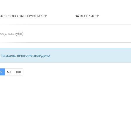
ЧАС: СКОРО ЗАКІНЧУЮТЬСЯ
ЗА ВЕСЬ ЧАС
результату(ів)
На жаль, нічого не знайдено
25
50
100