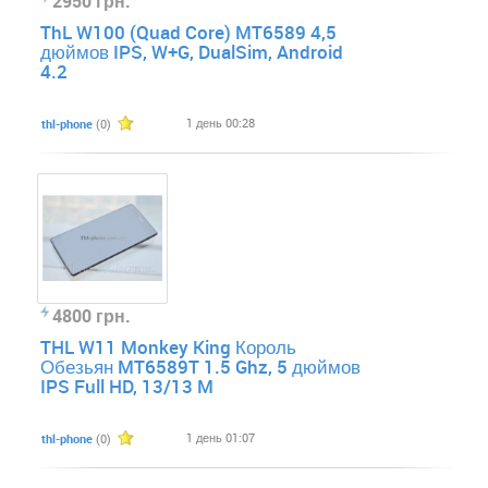
2950 грн.
ThL W100 (Quad Core) MT6589 4,5
дюймов IPS, W+G, DualSim, Android
4.2
1 день 00:28
thl-phone
(0)
4800 грн.
THL W11 Monkey King Король
Обезьян MT6589T 1.5 Ghz, 5 дюймов
IPS Full HD, 13/13 M
1 день 01:07
thl-phone
(0)