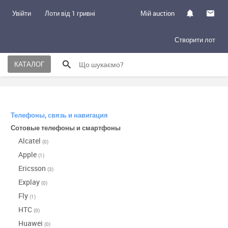
Увійти
Лоти від 1 гривні
Мій auction
Створити лот
КАТАЛОГ
Телефоны, связь и навигация
Сотовые телефоны и смартфоны
Alcatel
(0)
Apple
(1)
Ericsson
(3)
Explay
(0)
Fly
(1)
HTC
(0)
Huawei
(0)