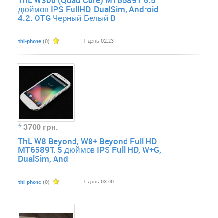
ThL W300 (Quad Core) MT6589T 6.5
дюймов IPS FullHD, DualSim, Android
4.2. OTG Черный Белый B
1 день 02:23
thl-phone
(0)
3700 грн.
ThL W8 Beyond, W8+ Beyond Full HD
MT6589T, 5 дюймов IPS Full HD, W+G,
DualSim, And
1 день 03:00
thl-phone
(0)