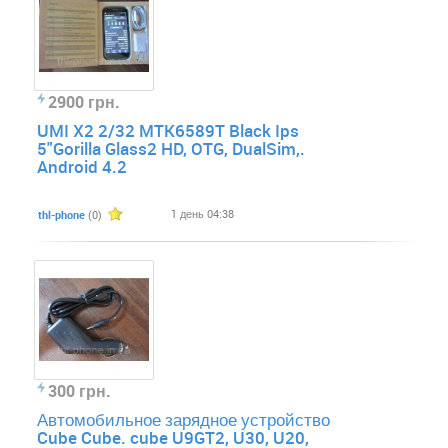
2900 грн.
UMI X2 2/32 MTK6589T Black Ips
5"Gorilla Glass2 HD, OTG, DualSim,.
Android 4.2
1 день 04:38
thl-phone
(0)
300 грн.
Автомобильное зарядное устройство
Cube Cube. cube U9GT2, U30, U20,