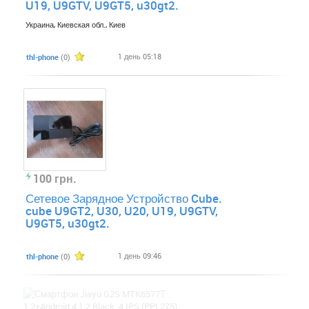
U19, U9GTV, U9GT5, u30gt2.
Украина, Киевская обл., Киев
1 день 05:18
thl-phone
(0)
100 грн.
Сетевое Зарядное Устройство Cube.
cube U9GT2, U30, U20, U19, U9GTV,
U9GT5, u30gt2.
1 день 09:46
thl-phone
(0)