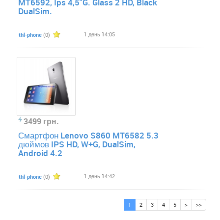
MT6592, Ips 4,5"G. Glass 2 HD, Black
DualSim.
1 день 14:05
thl-phone
(0)
3499 грн.
Смартфон Lenovo S860 MT6582 5.3
дюймов IPS HD, W+G, DualSim,
Android 4.2
1 день 14:42
thl-phone
(0)
1
2
3
4
5
>
>>