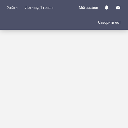
Увійти
Лоти від 1 гривні
Мій auction
Створити лот