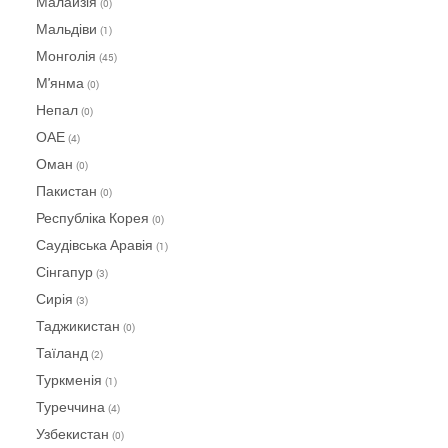
Малайзія
(0)
Мальдіви
(1)
Монголія
(45)
М'янма
(0)
Непал
(0)
ОАЕ
(4)
Оман
(0)
Пакистан
(0)
Республіка Корея
(0)
Саудівська Аравія
(1)
Сінгапур
(3)
Сирія
(3)
Таджикистан
(0)
Таїланд
(2)
Туркменія
(1)
Туреччина
(4)
Узбекистан
(0)