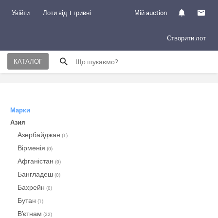
Увійти
Лоти від 1 гривні
Мій auction
Створити лот
КАТАЛОГ
Марки
Азия
Азербайджан
(1)
Вірменія
(0)
Афганістан
(0)
Бангладеш
(0)
Бахрейн
(0)
Бутан
(1)
В'єтнам
(22)