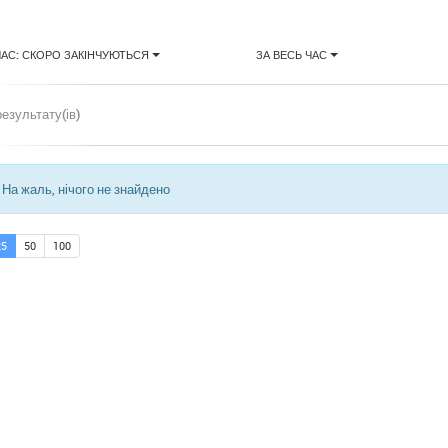
ЧАС: СКОРО ЗАКІНЧУЮТЬСЯ
ЗА ВЕСЬ ЧАС
результату(ів)
На жаль, нічого не знайдено
25
50
100