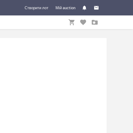
Створити лот
Мій auction