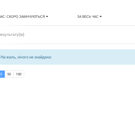
ЧАС: СКОРО ЗАКІНЧУЮТЬСЯ
ЗА ВЕСЬ ЧАС
результату(ів)
На жаль, нічого не знайдено
25
50
100