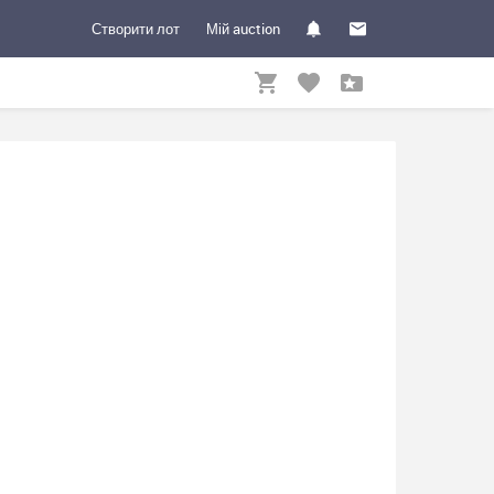
Створити лот
Мій auction