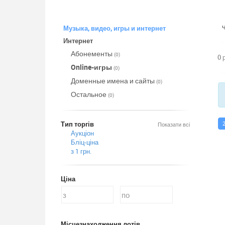
Музыка, видео, игры и интернет
Интернет
Абонементы
(0)
0 
Online-игры
(0)
Доменные имена и сайты
(0)
Остальное
(0)
Тип торгів
Показати всі
Аукціон
Бліц-ціна
з 1 грн.
Ціна
Місцезнаходження лотів