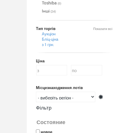
Toshiba
(0)
Інші
(24)
Тип торгів
Показати всі
Аукціон
Бліц-ціна
з 1 грн.
Ціна
Місцезнаходження лотів
Фільтр
Состояние
новое