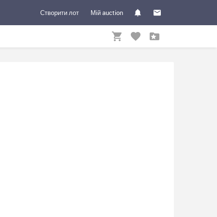
Створити лот
Мій auction