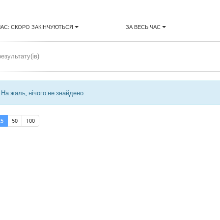
ЧАС: СКОРО ЗАКІНЧУЮТЬСЯ
ЗА ВЕСЬ ЧАС
результату(ів)
На жаль, нічого не знайдено
25
50
100