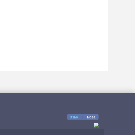
язык
|
мова