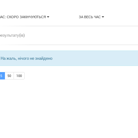
ЧАС: СКОРО ЗАКІНЧУЮТЬСЯ
ЗА ВЕСЬ ЧАС
результату(ів)
На жаль, нічого не знайдено
25
50
100