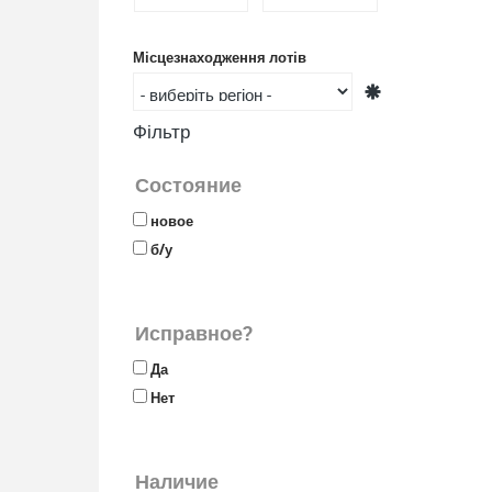
Місцезнаходження лотів
Фільтр
Состояние
новое
б/у
Исправное?
Да
Нет
Наличие