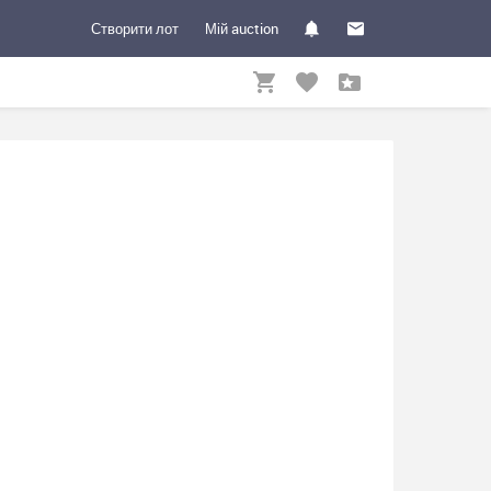
Створити лот
Мій auction