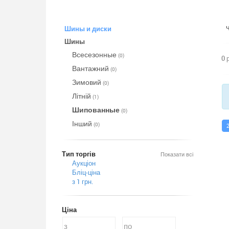
Шины и диски
Шины
Всесезонные
(0)
0 
Вантажний
(0)
Зимовий
(0)
Літній
(1)
Шипованные
(0)
Інший
(0)
Тип торгів
Показати всі
Аукціон
Бліц-ціна
з 1 грн.
Ціна