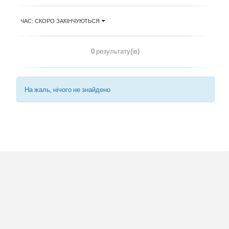
ЧАС: СКОРО ЗАКІНЧУЮТЬСЯ
0 результату(ів)
На жаль, нічого не знайдено