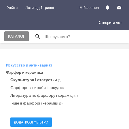
Увійти
Лоти від 1 гривні
Мій auction
Створити лот
КАТАЛОГ
Искусство и антиквариат
Фарфор и керамика
Скульптура і статуетки
(0)
Фарфорові вироби і посуд
(3)
Література по фарфору і кераміці
(7)
Інше в фарфорі і кераміці
(0)
ДОДАТКОВІ ФІЛЬТРИ