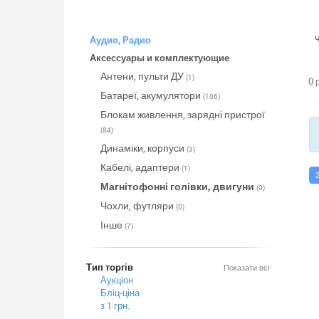
Аудио, Радио
Аксессуары и комплектующие
Антени, пульти ДУ
(1)
0 
Батареї, акумулятори
(106)
Блокам живлення, зарядні пристрої
(84)
Динаміки, корпуси
(3)
Кабелі, адаптери
(1)
Магнітофонні голівки, двигуни
(0)
Чохли, футляри
(0)
Інше
(7)
Тип торгів
Показати всі
Аукціон
Бліц-ціна
з 1 грн.