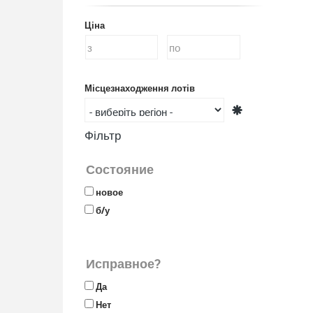
Ціна
Місцезнаходження лотів
Фільтр
Состояние
новое
б/у
Исправное?
Да
Нет