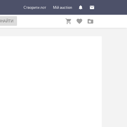
Створити лот
Мій auction