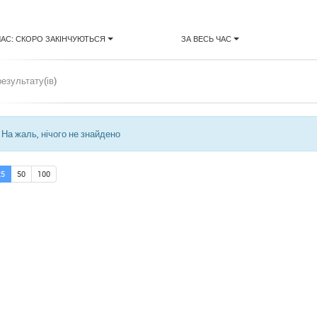
ЧАС: СКОРО ЗАКІНЧУЮТЬСЯ
ЗА ВЕСЬ ЧАС
результату(ів)
На жаль, нічого не знайдено
25
50
100