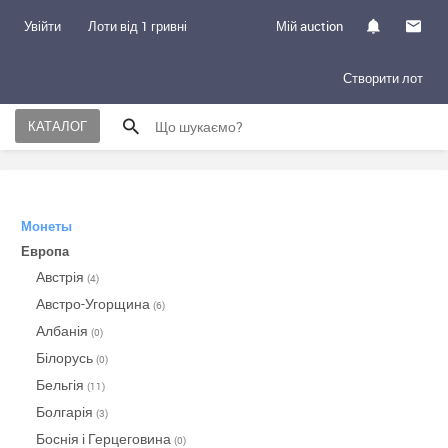
Увійти
Лоти від 1 гривні
Мій auction
Створити лот
КАТАЛОГ
Монеты
Европа
Австрія
(4)
Австро-Угорщина
(6)
Албанія
(0)
Білорусь
(0)
Бельгія
(11)
Болгарія
(3)
Боснія і Герцеговина
(0)