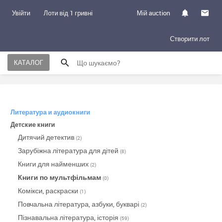
Увійти
Лоти від 1 гривні
Мій auction
Створити лот
КАТАЛОГ
Литература и аудиокниги
Детские книги
Дитячий детектив
(2)
Зарубіжна література для дітей
(8)
Книги для найменших
(2)
Книги по мультфільмам
(0)
Комікси, раскраски
(1)
Повчальна література, азбуки, букварі
(2)
Пізнавальна література, історія
(59)